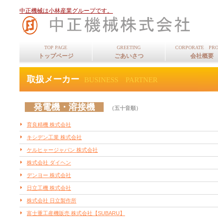
中正機械は小林産業グループです。
TOP PAGE
GREETING
CORPORATE PRO
トップページ
ごあいさつ
会社概要
取扱メーカー
BUSINESS PARTNER
発電機・溶接機
（五十音順）
育良精機 株式会社
キシデン工業 株式会社
ケルヒャージャパン 株式会社
株式会社 ダイヘン
デンヨー 株式会社
日立工機 株式会社
株式会社 日立製作所
富士重工産機販売 株式会社【SUBARU】