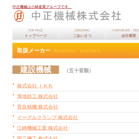
中正機械は小林産業グループです。
TOP PAGE
GREETING
CORPORATE PRO
トップページ
ごあいさつ
会社概要
取扱メーカー
BUSINESS PARTNER
建設機械
（五十音順）
株式会社 ＩＫＫ
厚地鉄工 株式会社
育良精機 株式会社
イーグルクランプ 株式会社
江崎機械工業 株式会社
岡三機工 株式会社